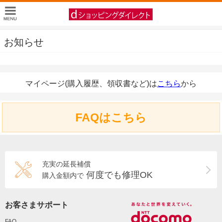
お知らせ
マイページ(購入履歴、領収書など)は
こちら
から
FAQはこちら
充実の延長補償
何度でも修理OK
購入金額内で
お客さまサポート
FAQ