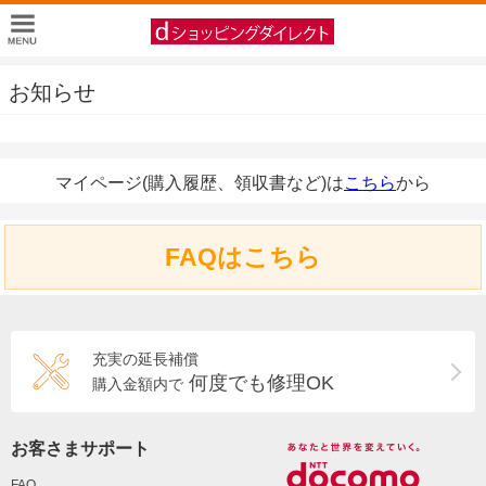
お知らせ
マイページ(購入履歴、領収書など)は
こちら
から
FAQはこちら
充実の延長補償
何度でも修理OK
購入金額内で
お客さまサポート
FAQ