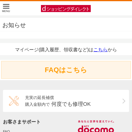
お知らせ
マイページ(購入履歴、領収書など)は
こちら
から
FAQはこちら
充実の延長補償
何度でも修理OK
購入金額内で
お客さまサポート
FAQ