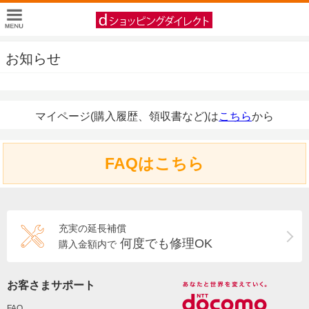
お知らせ
マイページ(購入履歴、領収書など)は
こちら
から
FAQはこちら
充実の延長補償
何度でも修理OK
購入金額内で
お客さまサポート
FAQ