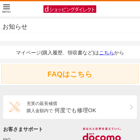
お知らせ
マイページ(購入履歴、領収書など)は
こちら
から
FAQはこちら
充実の延長補償
何度でも修理OK
購入金額内で
お客さまサポート
FAQ