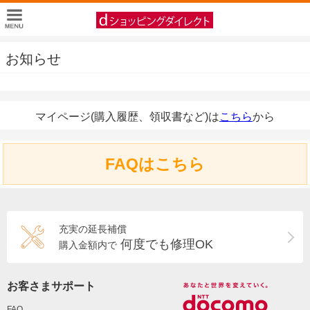
お知らせ
マイページ(購入履歴、領収書など)は
こちら
から
FAQはこちら
充実の延長補償
何度でも修理OK
購入金額内で
お客さまサポート
FAQ