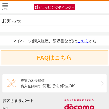
お知らせ
マイページ(購入履歴、領収書など)は
こちら
から
FAQはこちら
充実の延長補償
何度でも修理OK
購入金額内で
お客さまサポート
FAQ