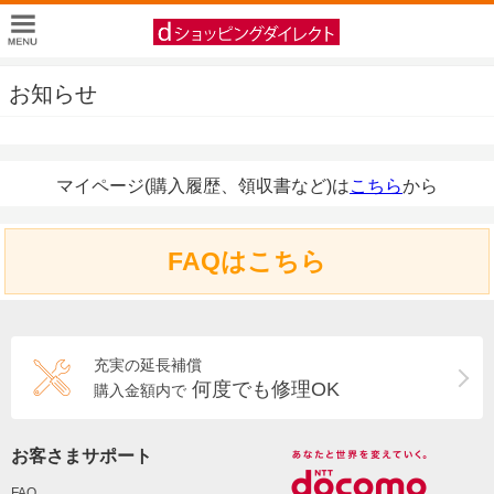
お知らせ
マイページ(購入履歴、領収書など)は
こちら
から
FAQはこちら
充実の延長補償
何度でも修理OK
購入金額内で
お客さまサポート
FAQ