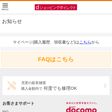
お知らせ
マイページ(購入履歴、領収書など)は
こちら
から
FAQはこちら
充実の延長補償
何度でも修理OK
購入金額内で
お客さまサポート
FAQ