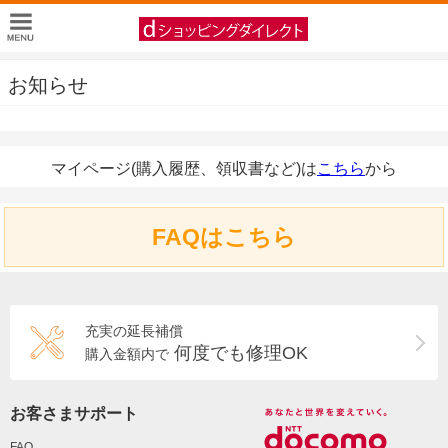
お知らせ
マイページ(購入履歴、領収書など)は
こちら
から
FAQはこちら
充実の延長補償
何度でも修理OK
購入金額内で
お客さまサポート
FAQ