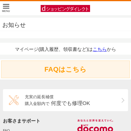
お知らせ
マイページ(購入履歴、領収書など)は
こちら
から
FAQはこちら
充実の延長補償
何度でも修理OK
購入金額内で
お客さまサポート
FAQ