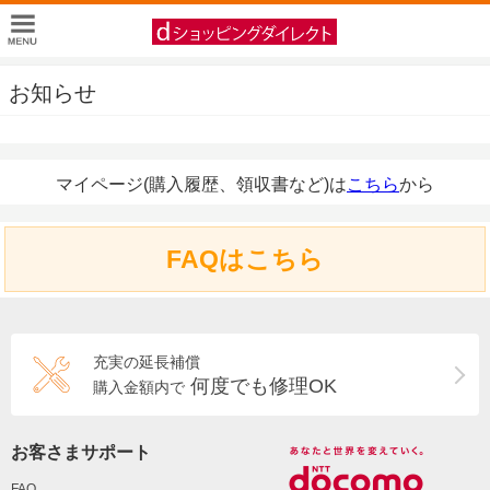
お知らせ
マイページ(購入履歴、領収書など)は
こちら
から
FAQはこちら
充実の延長補償
何度でも修理OK
購入金額内で
お客さまサポート
FAQ