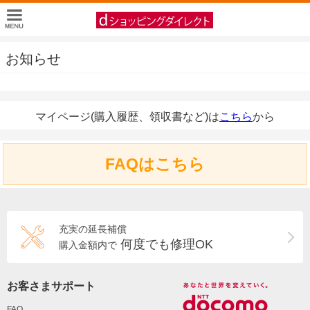
お知らせ
マイページ(購入履歴、領収書など)は
こちら
から
FAQはこちら
充実の延長補償
何度でも修理OK
購入金額内で
お客さまサポート
FAQ