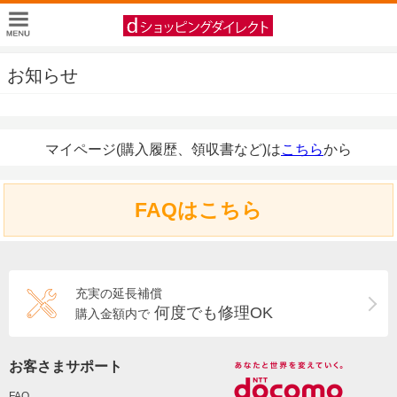
お知らせ
マイページ(購入履歴、領収書など)は
こちら
から
FAQはこちら
充実の延長補償
何度でも修理OK
購入金額内で
お客さまサポート
FAQ