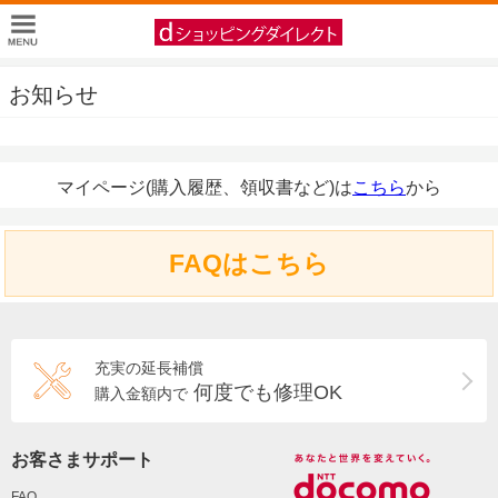
お知らせ
マイページ(購入履歴、領収書など)は
こちら
から
FAQはこちら
充実の延長補償
何度でも修理OK
購入金額内で
お客さまサポート
FAQ