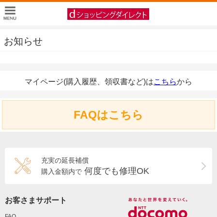
お知らせ
マイページ(購入履歴、領収書など)は
こちら
から
FAQはこちら
充実の延長補償
何度でも修理OK
購入金額内で
お客さまサポート
FAQ