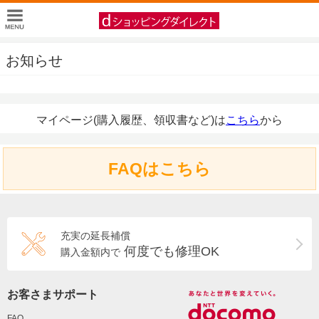
お知らせ
マイページ(購入履歴、領収書など)は
こちら
から
FAQはこちら
充実の延長補償
何度でも修理OK
購入金額内で
お客さまサポート
FAQ