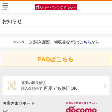
お知らせ
マイページ(購入履歴、領収書など)は
こちら
から
FAQはこちら
充実の延長補償
何度でも修理OK
購入金額内で
お客さまサポート
FAQ