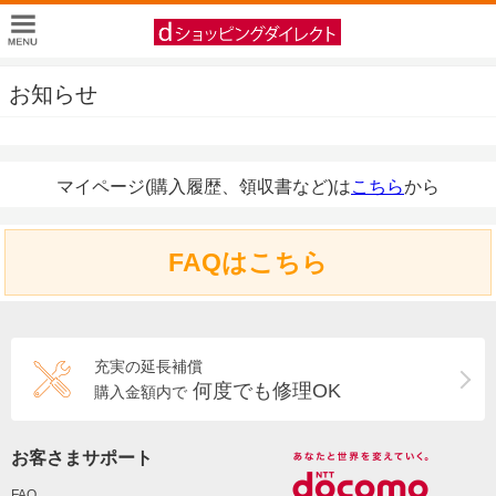
お知らせ
マイページ(購入履歴、領収書など)は
こちら
から
FAQはこちら
充実の延長補償
何度でも修理OK
購入金額内で
お客さまサポート
FAQ