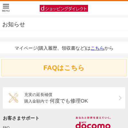
お知らせ
マイページ(購入履歴、領収書など)は
こちら
から
FAQはこちら
充実の延長補償
何度でも修理OK
購入金額内で
お客さまサポート
FAQ