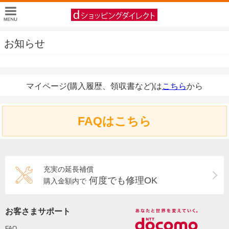
お知らせ
マイページ(購入履歴、領収書など)は
こちら
から
FAQはこちら
充実の延長補償
何度でも修理OK
購入金額内で
お客さまサポート
FAQ