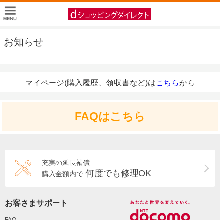
お知らせ
マイページ(購入履歴、領収書など)は
こちら
から
FAQはこちら
充実の延長補償
何度でも修理OK
購入金額内で
お客さまサポート
FAQ