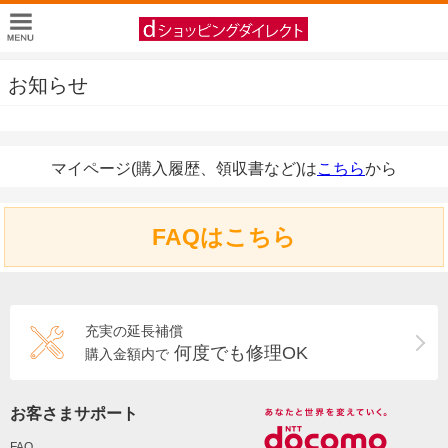
お知らせ
マイページ(購入履歴、領収書など)は
こちら
から
FAQはこちら
充実の延長補償
何度でも修理OK
購入金額内で
お客さまサポート
FAQ