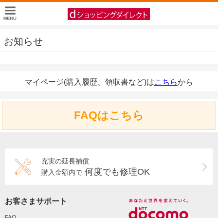
お知らせ
マイページ(購入履歴、領収書など)は
こちら
から
FAQはこちら
充実の延長補償
何度でも修理OK
購入金額内で
お客さまサポート
FAQ