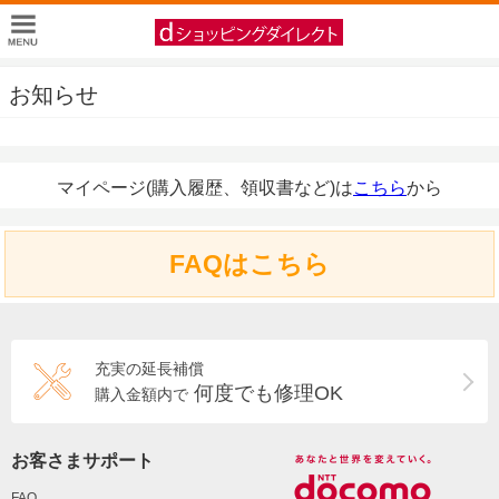
お知らせ
マイページ(購入履歴、領収書など)は
こちら
から
FAQはこちら
充実の延長補償
何度でも修理OK
購入金額内で
お客さまサポート
FAQ