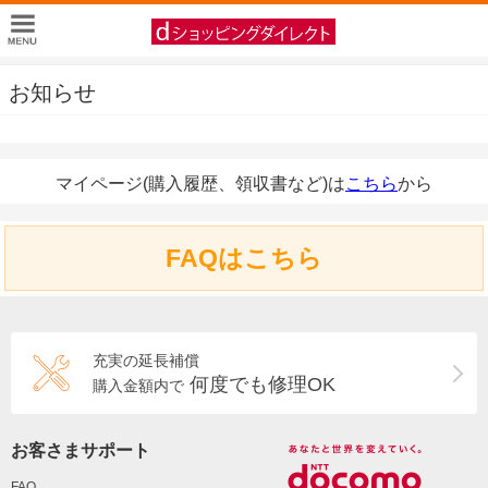
お知らせ
マイページ(購入履歴、領収書など)は
こちら
から
FAQはこちら
充実の延長補償
何度でも修理OK
購入金額内で
お客さまサポート
FAQ