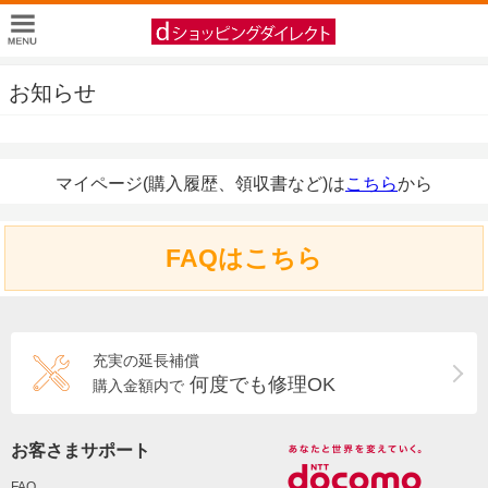
お知らせ
マイページ(購入履歴、領収書など)は
こちら
から
FAQはこちら
充実の延長補償
何度でも修理OK
購入金額内で
お客さまサポート
FAQ