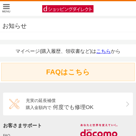
お知らせ
マイページ(購入履歴、領収書など)は
こちら
から
FAQはこちら
充実の延長補償
何度でも修理OK
購入金額内で
お客さまサポート
FAQ