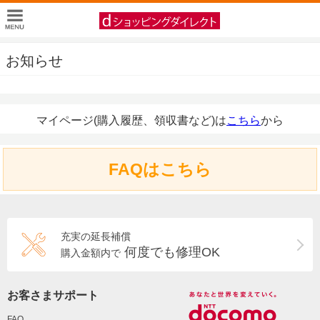
お知らせ
マイページ(購入履歴、領収書など)は
こちら
から
FAQはこちら
充実の延長補償
何度でも修理OK
購入金額内で
お客さまサポート
FAQ