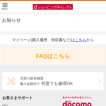
お知らせ
マイページ(購入履歴、領収書など)は
こちら
から
FAQはこちら
充実の延長補償
何度でも修理OK
購入金額内で
お客さまサポート
FAQ