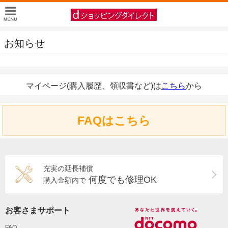
お知らせ
マイページ(購入履歴、領収書など)は
こちら
から
FAQはこちら
充実の延長補償
何度でも修理OK
購入金額内で
お客さまサポート
FAQ