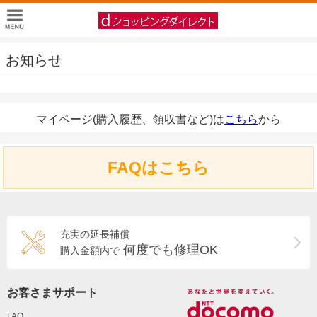
お知らせ
マイページ(購入履歴、領収書など)は
こちら
から
FAQはこちら
充実の延長補償
何度でも修理OK
購入金額内で
お客さまサポート
FAQ