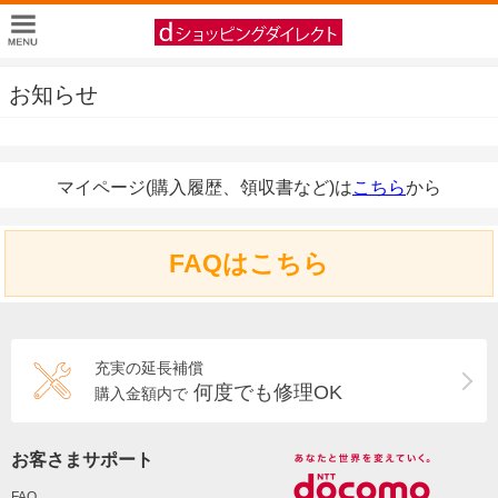
お知らせ
マイページ(購入履歴、領収書など)は
こちら
から
FAQはこちら
充実の延長補償
何度でも修理OK
購入金額内で
お客さまサポート
FAQ