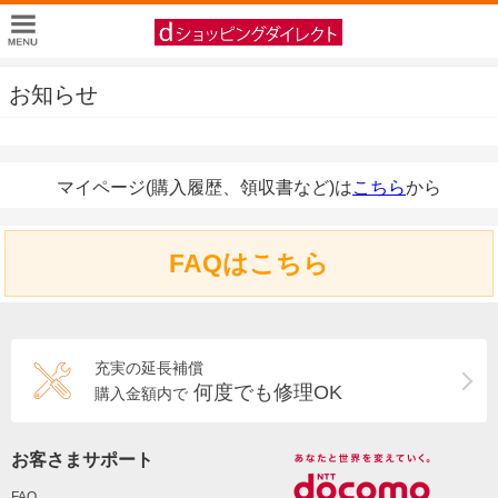
お知らせ
マイページ(購入履歴、領収書など)は
こちら
から
FAQはこちら
充実の延長補償
何度でも修理OK
購入金額内で
お客さまサポート
FAQ