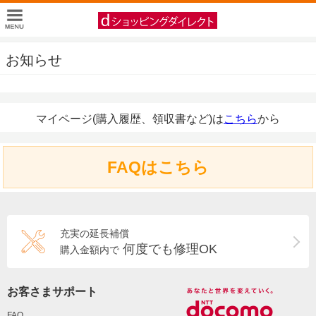
お知らせ
マイページ(購入履歴、領収書など)は
こちら
から
FAQはこちら
充実の延長補償
何度でも修理OK
購入金額内で
お客さまサポート
FAQ