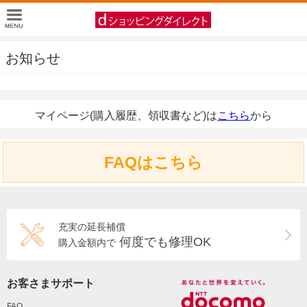
お知らせ
マイページ(購入履歴、領収書など)は
こちら
から
FAQはこちら
充実の延長補償
何度でも修理OK
購入金額内で
お客さまサポート
FAQ