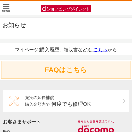
お知らせ
マイページ(購入履歴、領収書など)は
こちら
から
FAQはこちら
充実の延長補償
何度でも修理OK
購入金額内で
お客さまサポート
FAQ