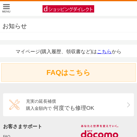
お知らせ
マイページ(購入履歴、領収書など)は
こちら
から
FAQはこちら
充実の延長補償
何度でも修理OK
購入金額内で
お客さまサポート
FAQ