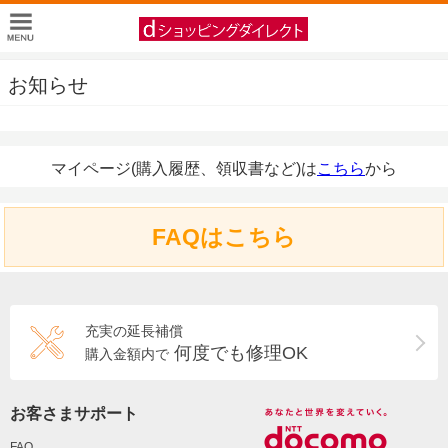
お知らせ
マイページ(購入履歴、領収書など)は
こちら
から
FAQはこちら
充実の延長補償
何度でも修理OK
購入金額内で
お客さまサポート
FAQ