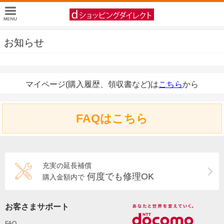
お知らせ
マイページ(購入履歴、領収書など)は
こちら
から
FAQはこちら
充実の延長補償
何度でも修理OK
購入金額内で
お客さまサポート
FAQ