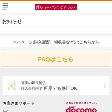
お知らせ
マイページ(購入履歴、領収書など)は
こちら
から
FAQはこちら
充実の延長補償
何度でも修理OK
購入金額内で
お客さまサポート
FAQ