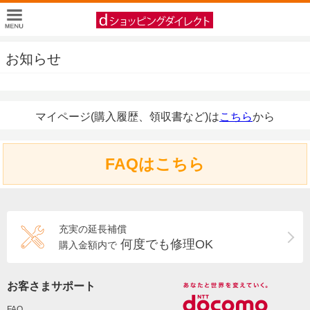
お知らせ
マイページ(購入履歴、領収書など)は
こちら
から
FAQはこちら
充実の延長補償
何度でも修理OK
購入金額内で
お客さまサポート
FAQ