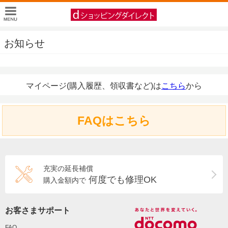
お知らせ
マイページ(購入履歴、領収書など)は
こちら
から
FAQはこちら
充実の延長補償
何度でも修理OK
購入金額内で
お客さまサポート
FAQ