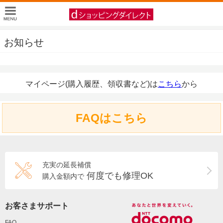
お知らせ
マイページ(購入履歴、領収書など)は
こちら
から
FAQはこちら
充実の延長補償
何度でも修理OK
購入金額内で
お客さまサポート
FAQ