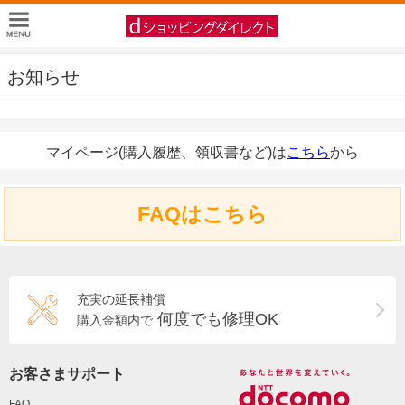
お知らせ
マイページ(購入履歴、領収書など)は
こちら
から
FAQはこちら
充実の延長補償
何度でも修理OK
購入金額内で
お客さまサポート
FAQ