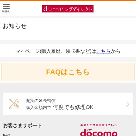
お知らせ
マイページ(購入履歴、領収書など)は
こちら
から
FAQはこちら
充実の延長補償
何度でも修理OK
購入金額内で
お客さまサポート
FAQ