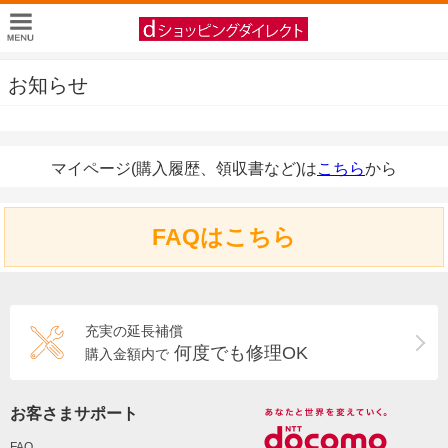
お知らせ
マイページ(購入履歴、領収書など)は
こちら
から
FAQはこちら
充実の延長補償
何度でも修理OK
購入金額内で
お客さまサポート
FAQ