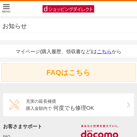
お知らせ
マイページ(購入履歴、領収書など)は
こちら
から
FAQはこちら
充実の延長補償
何度でも修理OK
購入金額内で
お客さまサポート
FAQ