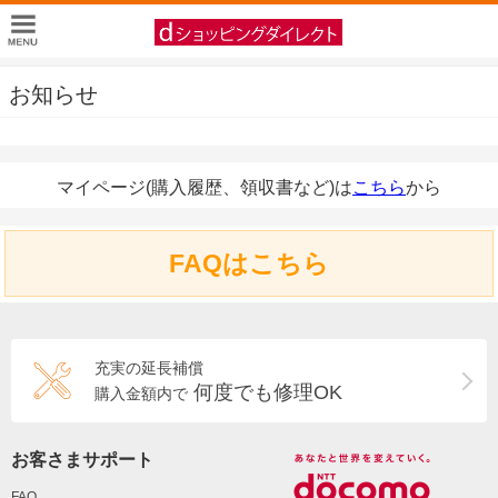
お知らせ
マイページ(購入履歴、領収書など)は
こちら
から
FAQはこちら
充実の延長補償
何度でも修理OK
購入金額内で
お客さまサポート
FAQ