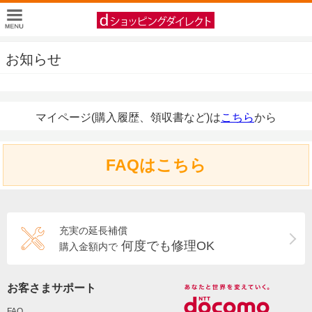
お知らせ
マイページ(購入履歴、領収書など)は
こちら
から
FAQはこちら
充実の延長補償
何度でも修理OK
購入金額内で
お客さまサポート
FAQ